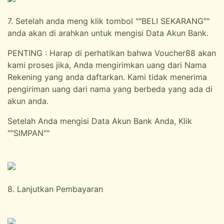
7. Setelah anda meng klik tombol ""BELI SEKARANG""
anda akan di arahkan untuk mengisi Data Akun Bank.
PENTING : Harap di perhatikan bahwa Voucher88 akan
kami proses jika, Anda mengirimkan uang dari Nama
Rekening yang anda daftarkan. Kami tidak menerima
pengiriman uang dari nama yang berbeda yang ada di
akun anda.
Setelah Anda mengisi Data Akun Bank Anda, Klik
""SIMPAN""
8. Lanjutkan Pembayaran